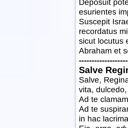
Deposuit pote
esurientes imp
Suscepit Isr
recordatus mi
sicut locutus 
Abraham et se
-------------------
Salve Regi
Salve, Regina
vita, dulcedo,
Ad te clamamu
Ad te suspira
in hac lacrim