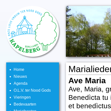
Marialiede
Home
Nieuws
Ave Maria
Agenda
Ave, Maria, 
O.L.V. ter Nood Gods
Benedìcta tu 
Vieringen
et benedìctus 
Bedevaarten