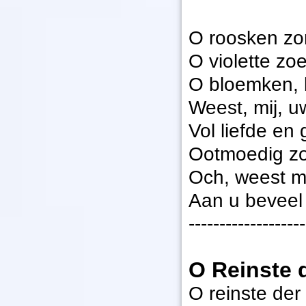
O roosken zo
O violette zoe
O bloemken, b
Weest, mij, u
Vol liefde en
Ootmoedig zo z
Och, weest mi
Aan u beveel 
-------------------
O Reinste 
O reinste de