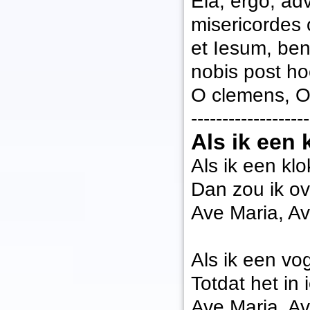
Eia, ergo, adv
misericordes 
et Iesum, ben
nobis post ho
O clemens, O 
-------------------
Als ik een 
Als ik een klo
Dan zou ik ove
Ave Maria, Av
Als ik een vog
Totdat het in
Ave Maria, Av