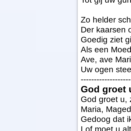
Zo helder schi
Der kaarsen o
Goedig ziet g
Als een Moed
Ave, ave Mar
Uw ogen stee
-------------------
God groet 
God groet u, 
Maria, Maged 
Gedoog dat i
Lof moet u alti