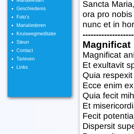
Mariafeesten
Sancta Maria
Geschiedenis
ora pro nobis
Foto's
nunc et in ho
Marialiederen
-------------------
Kruiswegmeditatie
Magnificat
Steun
Contact
Magnificat 
Tarieven
Et exultavit s
Links
Quia respexit
Ecce enim ex
Quia fecit mi
Et misericord
Fecit potenti
Dispersit sup